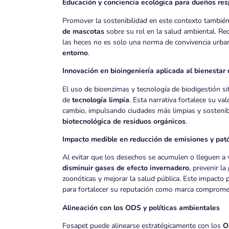
Educación y conciencia ecológica para dueños re
Promover la sostenibilidad en este contexto también
de mascotas
sobre su rol en la salud ambiental. Re
las heces no es solo una norma de convivencia urba
entorno
.
Innovación en bioingeniería aplicada al bienestar
El uso de bioenzimas y tecnología de biodigestión 
de
tecnología limpia
. Esta narrativa fortalece su v
cambio, impulsando ciudades más limpias y sostenib
biotecnológica de residuos orgánicos
.
Impacto medible en reducción de emisiones y pa
Al evitar que los desechos se acumulen o lleguen a 
disminuir gases de efecto invernadero
, prevenir l
zoonóticas y mejorar la salud pública. Este impacto
para fortalecer su reputación como marca comprome
Alineación con los ODS y políticas ambientales
Fosapet puede alinearse estratégicamente con los
O