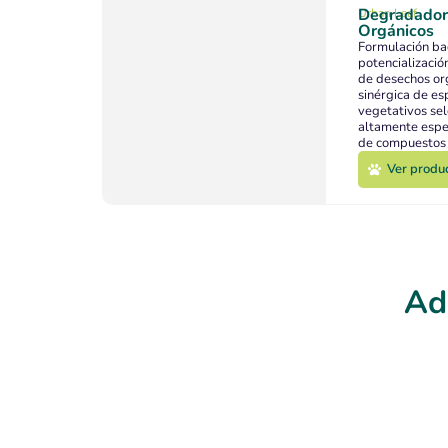
Degradador
Urban Leaf
Orgánicos
Formulación bac
potencializació
de desechos or
sinérgica de e
vegetativos se
altamente espe
de compuestos 
de contaminant
Ver produ
Ver produ
Ad