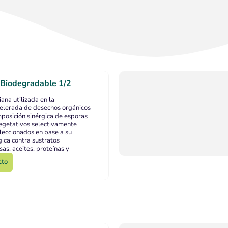
 Biodegradable 1/2
ana utilizada en la
elerada de desechos orgánicos
posición sinérgica de esporas
egetativos selectivamente
leccionados en base a su
gica contra sustratos
sas, aceites, proteínas y
cto
cto