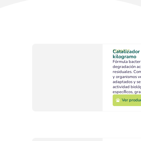
Catalizador
FOSAPET
kilogramo
Fórmula bacteri
degradación ac
residuales. Com
y organismos v
adaptados y se
actividad bioló
especíﬁcos, gra
carbohidratos.
Ver produ
Ver produ