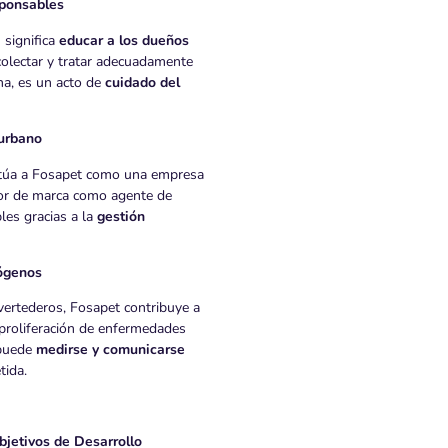
sponsables
 significa
educar a los dueños
colectar y tratar adecuadamente
na, es un acto de
cuidado del
 urbano
sitúa a Fosapet como una empresa
alor de marca como agente de
les gracias a la
gestión
tógenos
vertederos, Fosapet contribuye a
a proliferación de enfermedades
 puede
medirse y comunicarse
tida.
bjetivos de Desarrollo