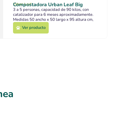
Compostadora Urban Leaf Big
Urban Leaf
3 a 5 personas, capacidad de 90 kilos, con
catalizador para 6 meses aproximadamente.
Medidas 50 ancho x 50 largo x 95 altura cm,
peso 35 kilos.
Ver producto
Ver producto
nea