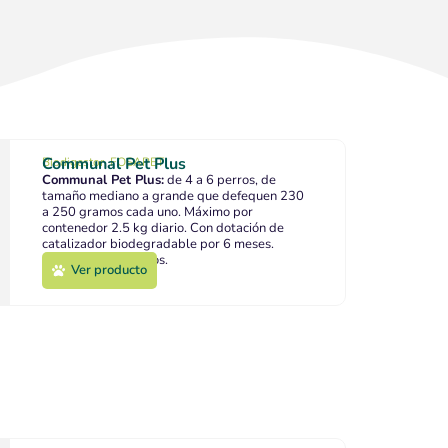
Communal Pet Plus
Biodigestor
,
FOSAPET
Communal Pet Plus:
de 4 a 6 perros, de
tamaño mediano a grande que defequen 230
a 250 gramos cada uno. Máximo por
contenedor 2.5 kg diario. Con dotación de
catalizador biodegradable por 6 meses.
Capacidad 130 litros.
Ver producto
Ver producto