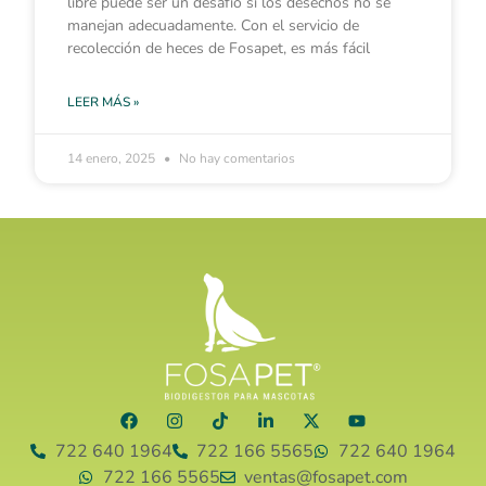
libre puede ser un desafío si los desechos no se
manejan adecuadamente. Con el servicio de
recolección de heces de Fosapet, es más fácil
LEER MÁS »
14 enero, 2025
No hay comentarios
722 640 1964
722 166 5565
722 640 1964
722 166 5565
ventas@fosapet.com